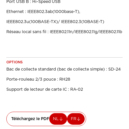
Port USB B : Hi-Speed USB
Ethernet : IEEE802.3ab(1000base-T),
IEEE802.3u(100BASE-TX)/ IEEE802.3(10BASE-T)
Réseau local sans fil : IEEE802.11n/IEEE802.11g/IEEE802.11b
OPTIONS
Bac de collecte standard (bac de collecte simple) : SD-24
Porte-rouleau 2/3 pouce : RH28
Support de lecteur de carte IC : RA-02
Téléchargez le PDF
NL
FR