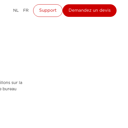
Support
Demandez un devis
NL
FR
llons sur la
de bureau