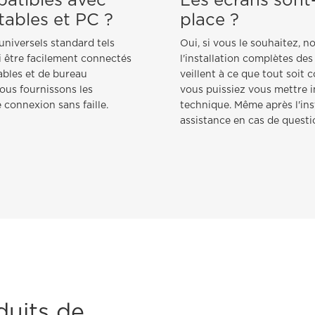
patibles avec
Les écrans sont-i
tables et PC ?
place ?
niversels standard tels
Oui, si vous le souhaitez, n
i être facilement connectés
l'installation complètes des
ables et de bureau
veillent à ce que tout soit 
ous fournissons les
vous puissiez vous mettre 
connexion sans faille.
technique. Même après l'ins
assistance en cas de quest
duits de