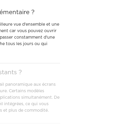
émentaire ?
lleure vue d'ensemble et une
ement car vous pouvez ouvrir
s passer constamment d'une
che tous les jours ou qui
stants ?
vail panoramique aux écrans
esure. Certains modèles
pplications simultanément. De
il intégrées, ce qui vous
s et plus de commodité.