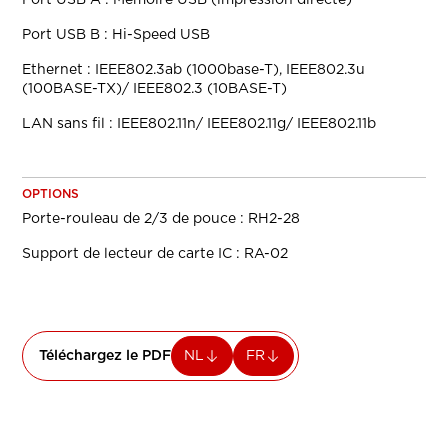
Port USB B : Hi-Speed USB
Ethernet : IEEE802.3ab (1000base-T), IEEE802.3u
(100BASE-TX)/ IEEE802.3 (10BASE-T)
LAN sans fil : IEEE802.11n/ IEEE802.11g/ IEEE802.11b
OPTIONS
Porte-rouleau de 2/3 de pouce : RH2-28
Support de lecteur de carte IC : RA-02
Téléchargez le PDF
NL
FR