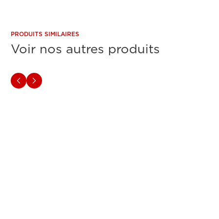
PRODUITS SIMILAIRES
Voir nos autres produits
SÉRIE TM
SÉRIE T
Canon imagePROGRAF
Cano
TM-250 & TM-255
3200