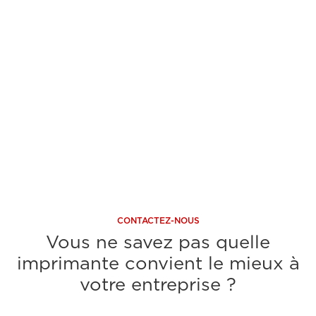
300ml/130Ml
300m
Pour les dessins CAO et les affiches
Pour 
A découvrir
A 
CONTACTEZ-NOUS
Vous ne savez pas quelle
imprimante convient le mieux à
votre entreprise ?