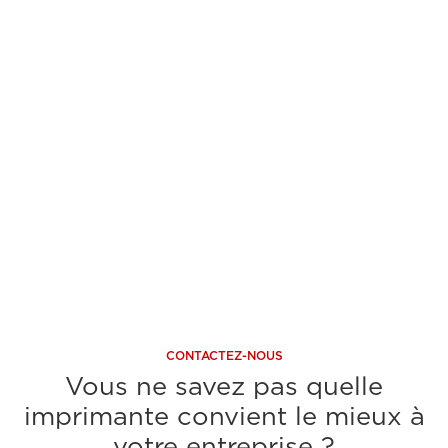
24"
24"
Encre 5 couleurs, réservoir d'encre
Encre
300ml/130Ml
300m
Pour les dessins CAO et les affiches
Pour 
A découvrir
A 
CONTACTEZ-NOUS
Vous ne savez pas quelle
imprimante convient le mieux à
votre entreprise ?