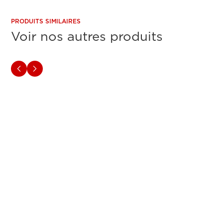
PRODUITS SIMILAIRES
Voir nos autres produits
IMPRIMANTES MULTIFONCTIONS CANON A3
IMPRIM
Série Canon imageFORCE
Can
C3100
ADVA
(SP)