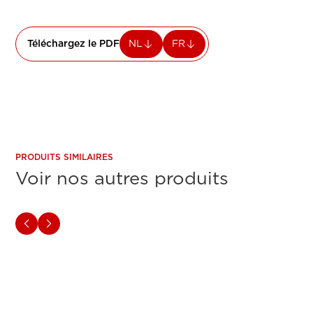
Téléchargez le PDF
NL
FR
PRODUITS SIMILAIRES
Voir nos autres produits
IMPRIMANTES MULTIFONCTIONS CANON A3
IMPRIM
Canon imageRUNNER
Cano