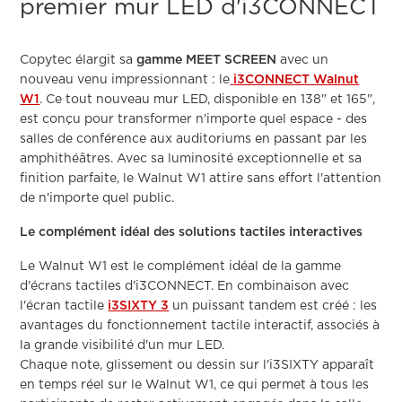
premier mur LED d'i3CONNECT
Copytec élargit sa
gamme MEET SCREEN
avec un
nouveau venu impressionnant : le
i3CONNECT Walnut
W1
. Ce tout nouveau mur LED, disponible en 138" et 165",
est conçu pour transformer n'importe quel espace - des
salles de conférence aux auditoriums en passant par les
amphithéâtres. Avec sa luminosité exceptionnelle et sa
finition parfaite, le Walnut W1 attire sans effort l'attention
de n'importe quel public.
Le complément idéal des solutions tactiles interactives
Le Walnut W1 est le complément idéal de la gamme
d'écrans tactiles d'i3CONNECT. En combinaison avec
l'écran tactile
i3SIXTY 3
un puissant tandem est créé : les
avantages du fonctionnement tactile interactif, associés à
la grande visibilité d'un mur LED.
Chaque note, glissement ou dessin sur l'i3SIXTY apparaît
en temps réel sur le Walnut W1, ce qui permet à tous les