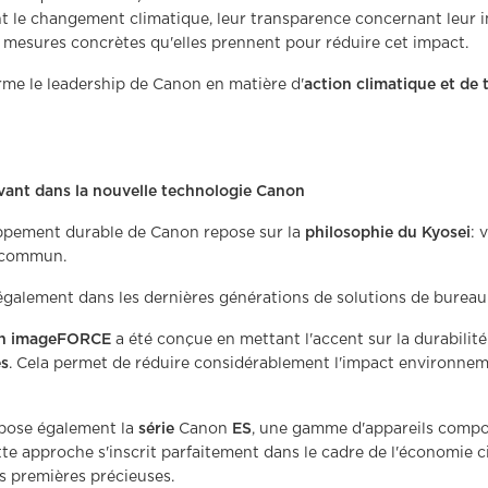
nt le changement climatique, leur transparence concernant leur 
 mesures concrètes qu'elles prennent pour réduire cet impact.
irme le leadership de Canon en matière d'
action climatique et de 
avant dans la nouvelle technologie Canon
oppement durable de Canon repose sur la
philosophie du Kyosei
: 
n commun.
 également dans les dernières générations de solutions de bureau
on imageFORCE
a été conçue en mettant l'accent sur la durabilit
és
. Cela permet de réduire considérablement l'impact environneme
opose également la
série
Canon
ES
, une gamme d'appareils compo
te approche s'inscrit parfaitement dans le cadre de l'économie ci
s premières précieuses.