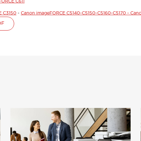
FORCE C611
E C3150
-
Canon imageFORCE C5140-C5150-C5160-C5170 -
Cano
DF