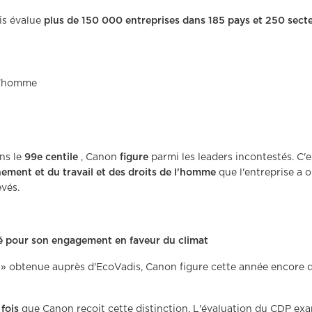
is évalue
plus de 150 000 entreprises dans 185 pays et 250 sect
 l'homme
ns le
99e centile
, Canon
figure
parmi les leaders incontestés. C
nement et
du travail et des droits de l'homme
que l'entreprise a 
vés.
 pour son engagement en faveur du climat
e » obtenue auprès d'EcoVadis, Canon figure cette année encore 
fois
que Canon reçoit cette distinction. L'évaluation du CDP ex