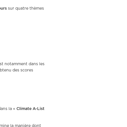
eurs
sur quatre thèmes
'est notamment dans les
obtenu des scores
dans la «
Climate A-List
amine la manière dont