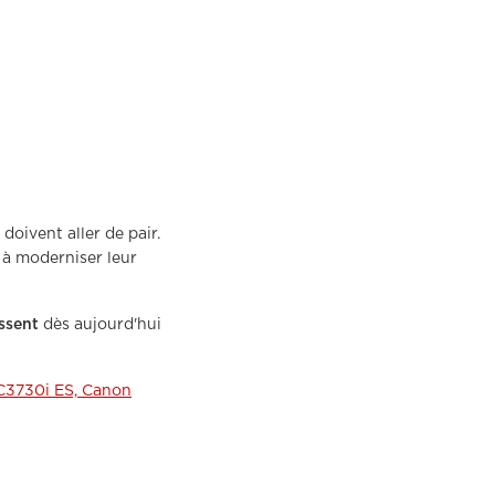
oivent aller de pair.
 à moderniser leur
issent
dès aujourd'hui
3730i ES,
Canon