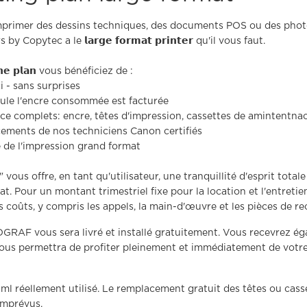
mprimer des dessins techniques, des documents POS ou des photo
opytec a le 𝗹𝗮𝗿𝗴𝗲 𝗳𝗼𝗿𝗺𝗮𝘁 𝗽𝗿𝗶𝗻𝘁𝗲𝗿 qu'il vous faut.
𝗻𝗲 𝗽𝗹𝗮𝗻 vous bénéficiez de :
 - sans surprises
seule l'encre consommée est facturée
ce complets: encre, têtes d'impression, cassettes de amintentna
cements de nos techniciens Canon certifiés
 de l'impression grand format
" vous offre, en tant qu'utilisateur, une tranquillité d'esprit total
 Pour un montant trimestriel fixe pour la location et l'entretie
s coûts, y compris les appels, la main-d'œuvre et les pièces de r
RAF vous sera livré et installé gratuitement. Vous recevrez é
vous permettra de profiter pleinement et immédiatement de votr
 ml réellement utilisé. Le remplacement gratuit des têtes ou casse
 imprévus.