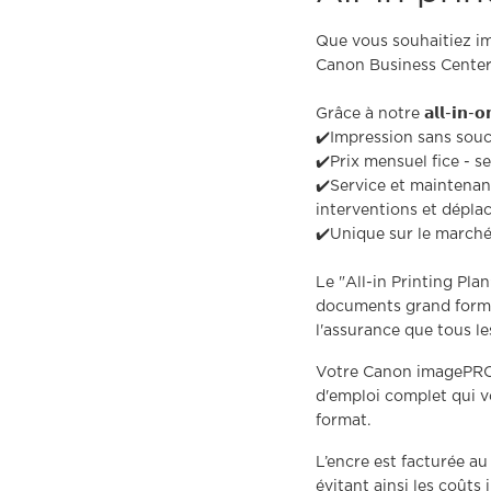
Que vous souhaitiez i
Canon Business Centers by C
Grâce à notre 𝗮𝗹𝗹-𝗶𝗻-𝗼
✔️Impression sans souci
✔️Prix mensuel fice - 
✔️Service et maintenan
interventions et dépla
✔️Unique sur le marché
Le "All-in Printing Plan
documents grand format.
l'assurance que tous le
Votre Canon imagePROG
d'emploi complet qui 
format.
L’encre est facturée au
évitant ainsi les coûts