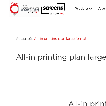
Produits
A pr
Actualités
All-in printing plan large format
All-in printing plan larg
All-in pri