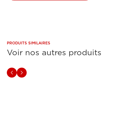
PRODUITS SIMILAIRES
Voir nos autres produits
IMPRIMANTES NOIR ET BLANC
IMPRIM
Canon imageFORCE 1643P
Cano